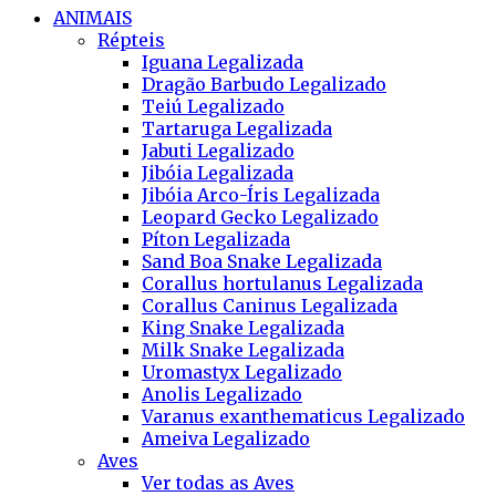
ANIMAIS
Répteis
Iguana Legalizada
Dragão Barbudo Legalizado
Teiú Legalizado
Tartaruga Legalizada
Jabuti Legalizado
Jibóia Legalizada
Jibóia Arco-Íris Legalizada
Leopard Gecko Legalizado
Píton Legalizada
Sand Boa Snake Legalizada
Corallus hortulanus Legalizada
Corallus Caninus Legalizada
King Snake Legalizada
Milk Snake Legalizada
Uromastyx Legalizado
Anolis Legalizado
Varanus exanthematicus Legalizado
Ameiva Legalizado
Aves
Ver todas as Aves