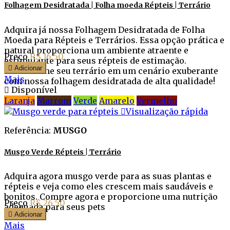
Folhagem Desidratada | Folha moeda Répteis | Terrário
Adquira já nossa Folhagem Desidratada de Folha
Moeda para Répteis e Terrários. Essa opção prática e
natural proporciona um ambiente atraente e
Preço
R$ 16,50
estimulante para seus répteis de estimação.

Adicionar
Transforme seu terrário em um cenário exuberante
Mais
com nossa folhagem desidratada de alta qualidade!

Disponível
Laranja
Marrom
Verde
Amarelo
Vermelho

Visualização rápida
Referência:
MUSGO
Musgo Verde Répteis | Terrário
Adquira agora musgo verde para as suas plantas e
répteis e veja como eles crescem mais saudáveis e
bonitos. Compre agora e proporcione uma nutrição
Preço
R$ 26,50
adequada para seus pets

Adicionar
Mais