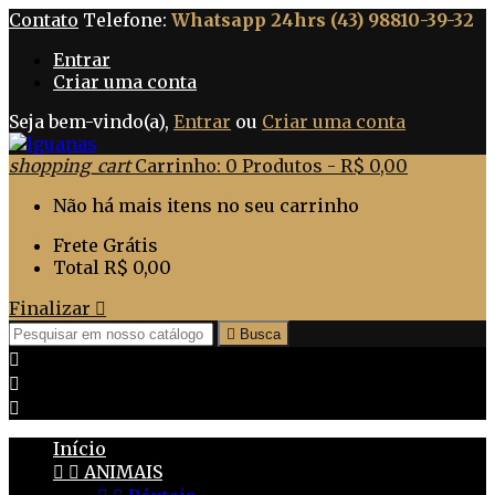
Contato
Telefone:
Whatsapp 24hrs (43) 98810-39-32
Entrar
Criar uma conta
Seja bem-vindo(a),
Entrar
ou
Criar uma conta
shopping_cart
Carrinho:
0
Produtos - R$ 0,00
Não há mais itens no seu carrinho
Frete
Grátis
Total
R$ 0,00
Finalizar


Busca



Início


ANIMAIS