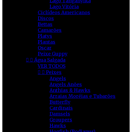
Lago Tanganyika
Lago Vitória
Ciclídeos Americanos
Discos
Bettas
Camarões
Platys
Plantas
Oscar
Peixe Guppy


Água Salgada
VER TODOS


Peixes
Angels
Angels Anões
Anthias & Hawks
Arraias Moréias e Tubarões
Butterfly
Cardinais
Damsels
Groupers
Hawks
Hogfish (Bodianus)