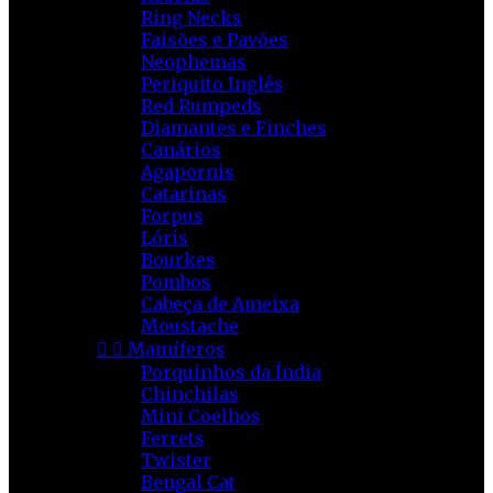
Ring Necks
Faisões e Pavões
Neophemas
Periquito Inglês
Red Rumpeds
Diamantes e Finches
Canários
Agapornis
Catarinas
Forpus
Lóris
Bourkes
Pombos
Cabeça de Ameixa
Moustache


Mamíferos
Porquinhos da Índia
Chinchilas
Mini Coelhos
Ferrets
Twister
Bengal Cat