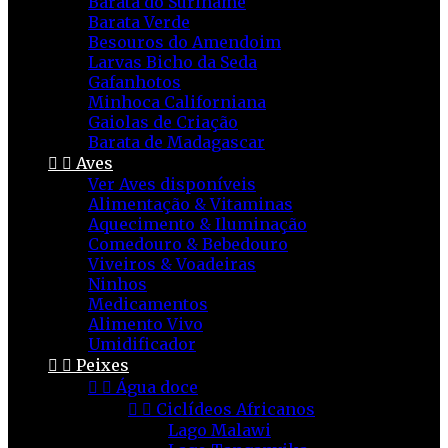
Barata do Suriname
Barata Verde
Besouros do Amendoim
Larvas Bicho da Seda
Gafanhotos
Minhoca Californiana
Gaiolas de Criação
Barata de Madagascar


Aves
Ver Aves disponíveis
Alimentação & Vitaminas
Aquecimento & Iluminação
Comedouro & Bebedouro
Viveiros & Voadeiras
Ninhos
Medicamentos
Alimento Vivo
Umidificador


Peixes


Água doce


Ciclídeos Africanos
Lago Malawi