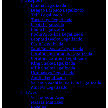


Répteis
Iguana Legalizada
Dragão Barbudo Legalizado
Teiú Legalizado
Tartaruga Legalizada
Jabuti Legalizado
Jibóia Legalizada
Jibóia Arco-Íris Legalizada
Leopard Gecko Legalizado
Píton Legalizada
Sand Boa Snake Legalizada
Corallus hortulanus Legalizada
Corallus Caninus Legalizada
King Snake Legalizada
Milk Snake Legalizada
Uromastyx Legalizado
Anolis Legalizado
Varanus exanthematicus Legalizado
Ameiva Legalizado


Aves
Ver todas as Aves
Nossas Matrizes
Roselas