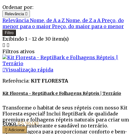
Ordenar por:
Relevância

Relevância
Nome, de A a Z
Nome, de Z a A
Preço, do
menor para o maior
Preço, do maior para o menor
Filtro
Exibindo 1 - 12 de 30 item(s)


Filtros ativos

Visualização rápida
Referência:
KIT FLORESTA
Kit Floresta - ReptiBark e Folhagens Répteis | Terrário
Transforme o habitat de seus répteis com nosso Kit
Floresta especial! Inclui ReptiBark de qualidade
premium e folhagens répteis naturais para criar um
Preço
R$ 96,00
ambiente exuberante e saudável no terrário.

Adicionar
Aproveite agora para proporcionar conforto e bem-