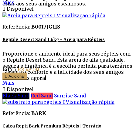
Mais
estar aos seus amigos escamosos.

Disponível

Visualização rápida
Referência:
B0017JG1IS
Reptile Desert Sand 1.6kg - Areia para Répteis
Proporcione o ambiente ideal para seus répteis com
o Reptile Desert Sand. Esta areia de alta qualidade,
segura e higiênica é a escolha perfeita para terrários.
Preço
R$ 48,00
Garanta o conforto e a felicidade dos seus amigos

Adicionar
escamosos agora!
Mais

Disponível
Black Sand
Red Sand
Sunrise Sand

Visualização rápida
Referência:
BARK
Caixa Repti Bark Premium Répteis | Terrário