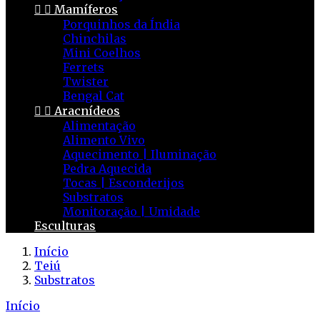


Mamíferos
Porquinhos da Índia
Chinchilas
Mini Coelhos
Ferrets
Twister
Bengal Cat


Aracnídeos
Alimentação
Alimento Vivo
Aquecimento | Iluminação
Pedra Aquecida
Tocas | Esconderijos
Substratos
Monitoração | Umidade
Esculturas
Início
Teiú
Substratos
Início