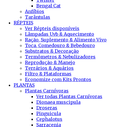
Twister
Bengal Cat
Anfíbios
Tarântulas
RÉPTEIS
Ver Répteis disponíveis
Lâmpadas Uvb & Aquecimento
Ração, Suplemento & Alimento Vivo
Toca, Comedouro & Bebedouro
Substratos & Decoração
Termômetros & Nebulizadores
Reprodução & Manejo
Terrários & Aquários
Filtro & Plataformas
Economize com Kits Prontos
PLANTAS
Plantas Carnívoras
Ver todas Plantas Carnívoras
Dionaea muscipula
Droseras
Pinguicula
Cephalotus
Sarracenia