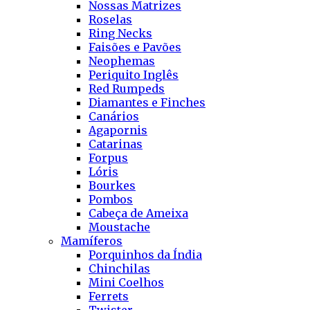
Nossas Matrizes
Roselas
Ring Necks
Faisões e Pavões
Neophemas
Periquito Inglês
Red Rumpeds
Diamantes e Finches
Canários
Agapornis
Catarinas
Forpus
Lóris
Bourkes
Pombos
Cabeça de Ameixa
Moustache
Mamíferos
Porquinhos da Índia
Chinchilas
Mini Coelhos
Ferrets