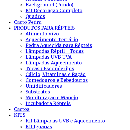
Background (Fundo)
Kit Decoração Completo
Quadros
Cacto Pedra
PRODUTOS PARA RÉPTEIS
Alimento Vivo
Aquecimento Terrário
Pedra Aquecida para Répteis
Lâmpadas Réptil - Todas
Lâmpadas UVB UVA
Lâmpadas Aquecimento
Tocas / Esconderijos
Cálcio, Vitaminas e Ração
Comedouros e Bebedouros
Umidificadores
Substratos
Monitoração e Manejo
Incubadora Répteis
Cactos
KITS
Kit Lâmpadas UVB e Aquecimento
Kit Iguanas