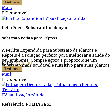

Adicionar
Mais

Disponível

Visualização rápida
Referência:
SubstratoIncubação
Substrato Perlita para Répteis
A Perlita Expandida para Substrato de Plantas e
Répteis é a solução perfeita para melhorar a saúde do
seu ambiente. Compre agora e proporcione um
Preço
R$ 26,00
substrato mais saudável e nutritivo para suas plantas

Adicionar
e répteis.
Mais

Disponível

Visualização rápida
Referência:
FOLHAGEM