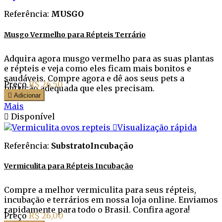
Referência:
MUSGO
Musgo Vermelho para Répteis Terrário
Adquira agora musgo vermelho para as suas plantas
e répteis e veja como eles ficam mais bonitos e
saudáveis. Compre agora e dê aos seus pets a
Preço
R$ 26,50
nutrição adequada que eles precisam.

Adicionar
Mais

Disponível

Visualização rápida
Referência:
SubstratoIncubação
Vermiculita para Répteis Incubação
Compre a melhor vermiculita para seus répteis,
incubação e terrários em nossa loja online. Enviamos
rapidamente para todo o Brasil. Confira agora!
Preço
R$ 26,00