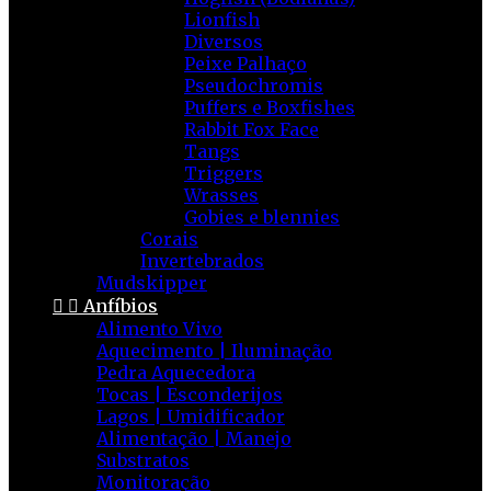
Lionfish
Diversos
Peixe Palhaço
Pseudochromis
Puffers e Boxfishes
Rabbit Fox Face
Tangs
Triggers
Wrasses
Gobies e blennies
Corais
Invertebrados
Mudskipper


Anfíbios
Alimento Vivo
Aquecimento | Iluminação
Pedra Aquecedora
Tocas | Esconderijos
Lagos | Umidificador
Alimentação | Manejo
Substratos
Monitoração