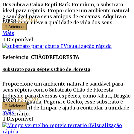
Descubra a Caixa Repti Bark Premium, o substrato
ideal para répteis. Proporcione um ambiente natural
e saudável para seus amigos de escamas. Adquira o
Preço
R$ 27,80
seu agora e eleve a qualidade de vida dos seus

Adicionar
répteis.
Mais

Disponível

Visualização rápida
Referência:
CHÃODEFLORESTA
Substrato para Répteis Chão de Floresta
Proporcione um ambiente natural e saudável para
seus répteis com o Substrato Chão de Floresta!
Indicado para diversas espécies, como Jabuti, Dragão
Preço
R$ 24,80
Barbudo, Iguana, Pogona e Gecko, esse substrato é

Adicionar
seguro, fácil de limpar e ajuda a controlar a umidade
Mais
do terrário.

Disponível

Visualização
rápida