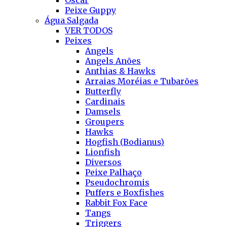
Oscar
Peixe Guppy
Água Salgada
VER TODOS
Peixes
Angels
Angels Anões
Anthias & Hawks
Arraias Moréias e Tubarões
Butterfly
Cardinais
Damsels
Groupers
Hawks
Hogfish (Bodianus)
Lionfish
Diversos
Peixe Palhaço
Pseudochromis
Puffers e Boxfishes
Rabbit Fox Face
Tangs
Triggers