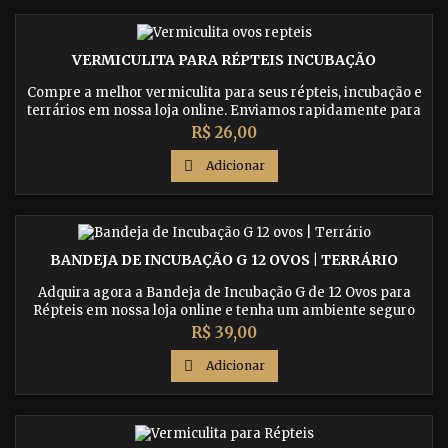
VERMICULITA PARA RÉPTEIS INCUBAÇÃO
Compre a melhor vermiculita para seus répteis, incubação e
terrários em nossa loja online. Enviamos rapidamente para
todo o Brasil. Confira agora!
Preço
R$ 26,00

Adicionar
BANDEJA DE INCUBAÇÃO G 12 OVOS | TERRÁRIO
Adquira agora a Bandeja de Incubação G de 12 Ovos para
Répteis em nossa loja online e tenha um ambiente seguro
para a incubação de seus ovos de porgona, gecko, iguana,
Preço
R$ 39,00
jabuti, cobras e outros répteis. Confira nossos cuidados
recomendados para garantir um processo de incubação

Adicionar
bem-sucedido.