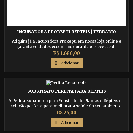
INCUBADORA PROREPTI RÉPTEIS | TERRÁRIO
Adquira já a Incubadora ProRepti em nossa loja online e
garanta cuidados essenciais durante o processo de
reprodução de seus répteis. Indicada para diversas
Preço
R$ 1.680,00
espécies, como pogona, gecko, iguana, jabuti, cobras, entre
outros.

Adicionar
SUBSTRATO PERLITA PARA RÉPTEIS
A Perlita Expandida para Substrato de Plantas e Répteis é a
solução perfeita para melhorar a saúde do seu ambiente.
Compre agora e proporcione um substrato mais saudável e
Preço
R$ 26,00
nutritivo para suas plantas e répteis.

Adicionar