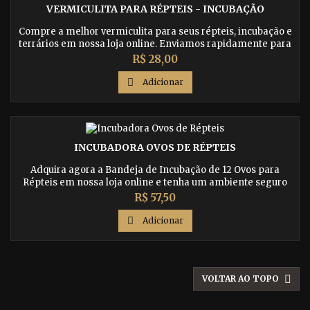
VERMICULITA PARA RÉPTEIS - INCUBAÇÃO
Compre a melhor vermiculita para seus répteis, incubação e
terrários em nossa loja online. Enviamos rapidamente para
todo o Brasil. Confira agora!
Preço
R$ 28,00

Adicionar
INCUBADORA OVOS DE RÉPTEIS
Adquira agora a Bandeja de Incubação de 12 Ovos para
Répteis em nossa loja online e tenha um ambiente seguro
para a incubação de seus ovos de porgona, gecko, iguana,
Preço
R$ 57,50
jabuti, cobras e outros répteis. Confira nossos cuidados
recomendados para garantir um processo de incubação

Adicionar
bem-sucedido.

VOLTAR AO TOPO