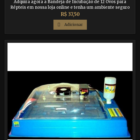
Adquira agora a Bandeja de Incubação de 12 Ovos para
Répteis em nossa loja online e tenha um ambiente seguro
para a incubação de seus ovos de porgona, gecko, iguana,
Preço
R$ 37,50
jabuti, cobras e outros répteis. Confira nossos cuidados
recomendados para garantir um processo de incubação

Adicionar
bem-sucedido.