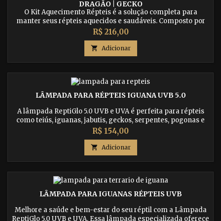
DRAGÃO | GECKO
O Kit Aquecimento Répteis é a solução completa para
manter seus répteis aquecidos e saudáveis. Composto por
uma Lâmpada Sunglo, uma Pedra Aquecedora e uma
Preço
R$ 216,00
Lâmpada Heat NightGlo, ele oferece o aquecimento diurno e
noturno necessário para o bem-estar dos seus animais.

Adicionar
Indicado para iguanas, jiboias, geckos, jabutis, corn snakes e
outros répteis.
LÂMPADA PARA RÉPTEIS IGUANA UVB 5.0
A lâmpada ReptiGlo 5.0 UVB e UVA é perfeita para répteis
como teiús, iguanas, jabutis, geckos, serpentes, pogonas e
outros. Proporcione a eles os benefícios essenciais dos raios
Preço
R$ 154,00
ultravioleta, fortalecendo ossos, prevenindo doenças e
criando um ambiente mais natural. Adquira já!

Adicionar
LÂMPADA PARA IGUANAS RÉPTEIS UVB
Melhore a saúde e bem-estar do seu réptil com a Lâmpada
ReptiGlo 5.0 UVB e UVA. Essa lâmpada especializada oferece