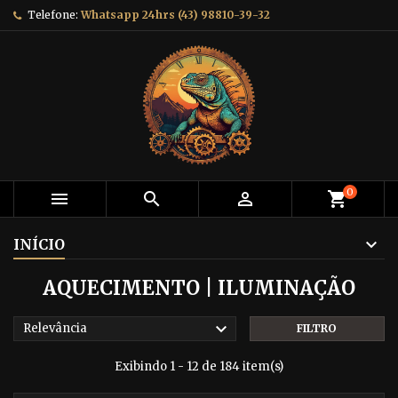
Telefone:
Whatsapp 24hrs (43) 98810-39-32
0



shopping_cart
INÍCIO
AQUECIMENTO | ILUMINAÇÃO

Relevância
FILTRO
Exibindo 1 - 12 de 184 item(s)