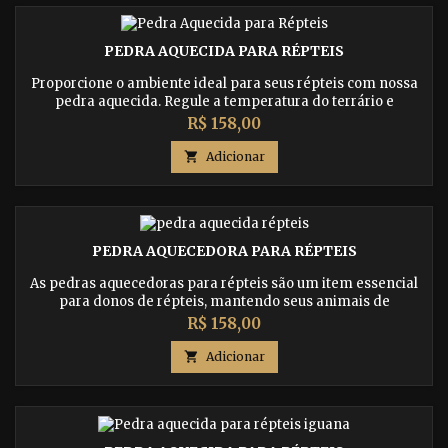
PEDRA AQUECIDA PARA RÉPTEIS
Proporcione o ambiente ideal para seus répteis com nossa
pedra aquecida. Regule a temperatura do terrário e
mantenha seus animais de estimação felizes e saudáveis.
Preço
R$ 158,00
Descubra a solução perfeita para o conforto térmico dos
seus répteis.

Adicionar
PEDRA AQUECEDORA PARA RÉPTEIS
As pedras aquecedoras para répteis são um item essencial
para donos de répteis, mantendo seus animais de
estimação aquecidos e confortáveis. Indicado para uma
Preço
R$ 158,00
variedade de répteis, incluindo geckos, jiboias, iguanas,
jabutis, corn snakes, tartarugas e dragões barbados.

Adicionar