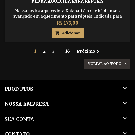
PEDRA AQUECIDA PARA RÉPTEIS
Nossa pedra aquecedora Kalahari é o que há de mais
avançado em aquecimento para répteis. Indicada para
iguanas, dragão barbudo, corn snake, jabuti, gecko,
Preço
R$ 175,00
tartaruga e outros. Garanta o conforto e a saúde do seu pet.

Adicionar
1
2
3
…
16
Próximo

VOLTAR AO TOPO


PRODUTOS

NOSSA EMPRESA

SUA CONTA

CONTATO