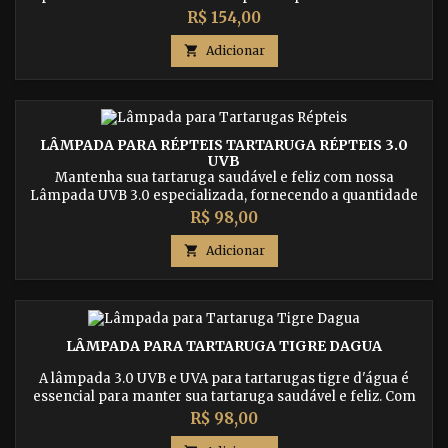
os espectros necessários de UVB e UVA para répteis como
Preço
R$ 154,00
teiús, iguanas, jabutis, geckos, serpentes, pogonas e outros.
Proporcione a iluminação adequada para a síntese de

Adicionar
vitamina D3, promova o metabolismo saudável do cálcio e
previna...
LÂMPADA PARA RÉPTEIS TARTARUGA RÉPTEIS 3.0
UVB
Mantenha sua tartaruga saudável e feliz com nossa
Lâmpada UVB 3.0 especializada, fornecendo a quantidade
adequada de luz UVB para a síntese de vitamina D3,
Preço
R$ 98,00
essencial para a saúde óssea e do sistema imunológico.

Adicionar
LÂMPADA PARA TARTARUGA TIGRE DAGUA
A lâmpada 3.0 UVB e UVA para tartarugas tigre d'água é
essencial para manter sua tartaruga saudável e feliz. Com
tecnologia avançada, ela proporciona os raios ultravioleta
Preço
R$ 98,00
necessários para a síntese de vitamina D3, fortalecendo