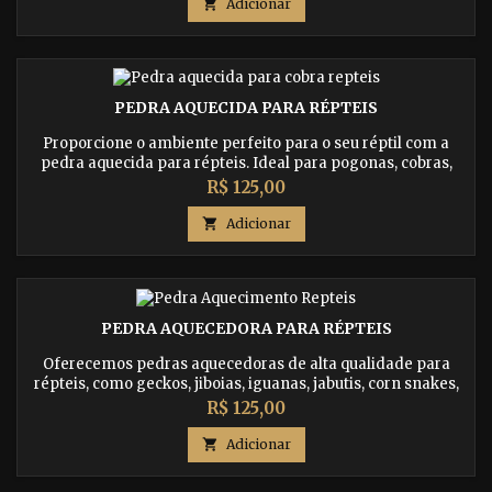
ossos e prevenindo doenças. Adquira já!

Adicionar
PEDRA AQUECIDA PARA RÉPTEIS
Proporcione o ambiente perfeito para o seu réptil com a
pedra aquecida para répteis. Ideal para pogonas, cobras,
iguanas, jabutis, tartarugas e muito mais. Compre agora e
Preço
R$ 125,00
garanta o bem-estar do seu pet.

Adicionar
PEDRA AQUECEDORA PARA RÉPTEIS
Oferecemos pedras aquecedoras de alta qualidade para
répteis, como geckos, jiboias, iguanas, jabutis, corn snakes,
tartarugas e muito mais. Aumente o conforto e o bem-estar
Preço
R$ 125,00
dos seus animais de estimação com nossas pedras
aquecedoras. Entrega em todo o Brasil.

Adicionar