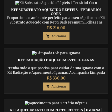
KIT SUBSTRATO AQUECIDO RÉPTEIS | TERRÁRIO|
CORN
Proporcione o ambiente perfeito para o seu réptil com o Kit
Substrato Aquecido com Repti Bark Premium, Folhagens
Desidratadas e Aquecedor de Substrato. Indicado para
Preço
R$ 216,00
várias espécies, incluindo pogonas, geckos, iguanas, jabutis,
jibóias e outros, esse kit oferece conforto e segurança para o

Adicionar
seu pet.
KIT RADIAÇÃO E AQUECIMENTO IGUANAS
Tenha tudo o que precisa para cuidar da sua iguana com o
Kit Radiação e Aquecimento Iguanas. Acompanha lâmpada
de cerâmica, pedra aquecedora e lâmpada de radiação
Preço
R$ 330,00
UVB-UVA, substituindo a luz solar.

Adicionar
KIT AQUECIMENTO COMPLETO RÉPTEIS | IGUANA |