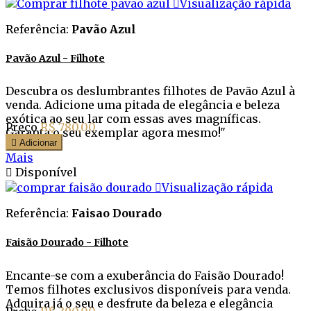

Visualização rápida
Referência:
Pavão Azul
Pavão Azul - Filhote
Descubra os deslumbrantes filhotes de Pavão Azul à
venda. Adicione uma pitada de elegância e beleza
exótica ao seu lar com essas aves magníficas.
Preço
R$ 780,00
Garanta o seu exemplar agora mesmo!"

Adicionar
Mais

Disponível

Visualização rápida
Referência:
Faisao Dourado
Faisão Dourado - Filhote
Encante-se com a exuberância do Faisão Dourado!
Temos filhotes exclusivos disponíveis para venda.
Adquira já o seu e desfrute da beleza e elegância