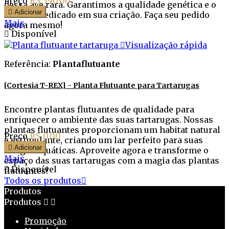
Preço
R$ 390,00
dessa ave rara. Garantimos a qualidade genética e o

Adicionar
cuidado dedicado em sua criação. Faça seu pedido
Mais
agora mesmo!

Disponível

Visualização rápida
Referência:
Plantaflutuante
[Cortesia T-REX] - Planta Flutuante para Tartarugas
Encontre plantas flutuantes de qualidade para
enriquecer o ambiente das suas tartarugas. Nossas
plantas flutuantes proporcionam um habitat natural
Preço
R$ 0,00
e estimulante, criando um lar perfeito para suas

Adicionar
amigas aquáticas. Aproveite agora e transforme o
Mais
espaço das suas tartarugas com a magia das plantas

Disponível
flutuantes!
Todos os produtos

Produtos
Produtos


Promoção