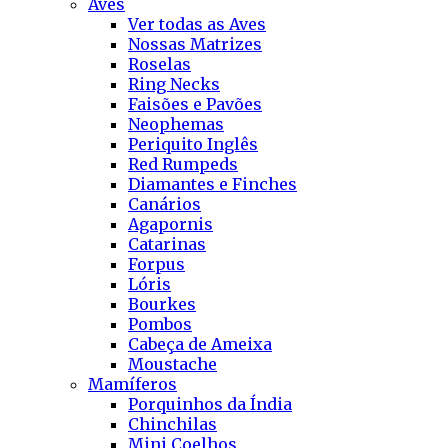
Aves
Ver todas as Aves
Nossas Matrizes
Roselas
Ring Necks
Faisões e Pavões
Neophemas
Periquito Inglês
Red Rumpeds
Diamantes e Finches
Canários
Agapornis
Catarinas
Forpus
Lóris
Bourkes
Pombos
Cabeça de Ameixa
Moustache
Mamíferos
Porquinhos da Índia
Chinchilas
Mini Coelhos