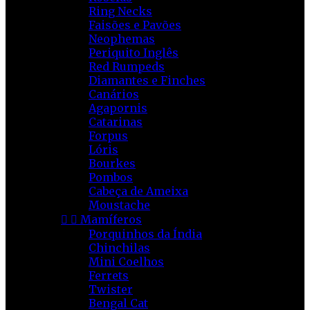
Ring Necks
Faisões e Pavões
Neophemas
Periquito Inglês
Red Rumpeds
Diamantes e Finches
Canários
Agapornis
Catarinas
Forpus
Lóris
Bourkes
Pombos
Cabeça de Ameixa
Moustache


Mamíferos
Porquinhos da Índia
Chinchilas
Mini Coelhos
Ferrets
Twister
Bengal Cat