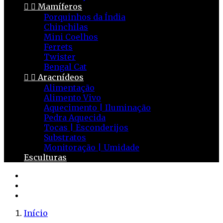


Mamíferos
Porquinhos da Índia
Chinchilas
Mini Coelhos
Ferrets
Twister
Bengal Cat


Aracnídeos
Alimentação
Alimento Vivo
Aquecimento | Iluminação
Pedra Aquecida
Tocas | Esconderijos
Substratos
Monitoração | Umidade
Esculturas
Início