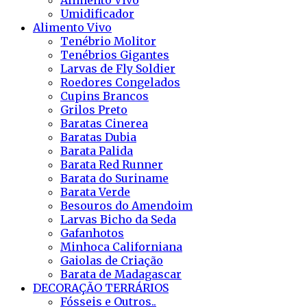
Alimento Vivo
Umidificador
Alimento Vivo
Tenébrio Molitor
Tenébrios Gigantes
Larvas de Fly Soldier
Roedores Congelados
Cupins Brancos
Grilos Preto
Baratas Cinerea
Baratas Dubia
Barata Palida
Barata Red Runner
Barata do Suriname
Barata Verde
Besouros do Amendoim
Larvas Bicho da Seda
Gafanhotos
Minhoca Californiana
Gaiolas de Criação
Barata de Madagascar
DECORAÇÃO TERRÁRIOS
Fósseis e Outros..