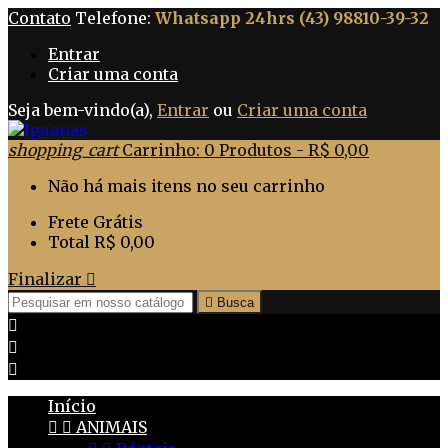
Contato
Telefone:
Whatsapp 24hrs (43) 98810-39-32
Entrar
Criar uma conta
Seja bem-vindo(a),
Entrar
ou
Criar uma conta
shopping_cart
Carrinho:
0
Produtos - R$ 0,00
Não há mais itens no seu carrinho
Frete
Grátis
Total
R$ 0,00
Finalizar


Busca



Início


ANIMAIS