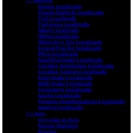


Répteis
Iguana Legalizada
Dragão Barbudo Legalizado
Teiú Legalizado
Tartaruga Legalizada
Jabuti Legalizado
Jibóia Legalizada
Jibóia Arco-Íris Legalizada
Leopard Gecko Legalizado
Píton Legalizada
Sand Boa Snake Legalizada
Corallus hortulanus Legalizada
Corallus Caninus Legalizada
King Snake Legalizada
Milk Snake Legalizada
Uromastyx Legalizado
Anolis Legalizado
Varanus exanthematicus Legalizado
Ameiva Legalizado


Aves
Ver todas as Aves
Nossas Matrizes
Roselas