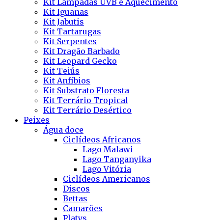
Kit Lâmpadas UVB e Aquecimento
Kit Iguanas
Kit Jabutis
Kit Tartarugas
Kit Serpentes
Kit Dragão Barbado
Kit Leopard Gecko
Kit Teiús
Kit Anfíbios
Kit Substrato Floresta
Kit Terrário Tropical
Kit Terrário Desértico
Peixes
Água doce
Ciclídeos Africanos
Lago Malawi
Lago Tanganyika
Lago Vitória
Ciclídeos Americanos
Discos
Bettas
Camarões
Platys