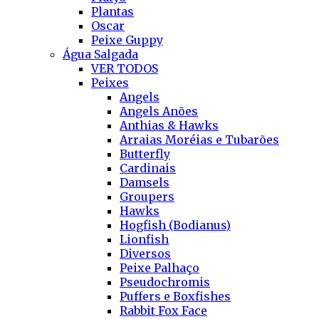
Plantas
Oscar
Peixe Guppy
Água Salgada
VER TODOS
Peixes
Angels
Angels Anões
Anthias & Hawks
Arraias Moréias e Tubarões
Butterfly
Cardinais
Damsels
Groupers
Hawks
Hogfish (Bodianus)
Lionfish
Diversos
Peixe Palhaço
Pseudochromis
Puffers e Boxfishes
Rabbit Fox Face