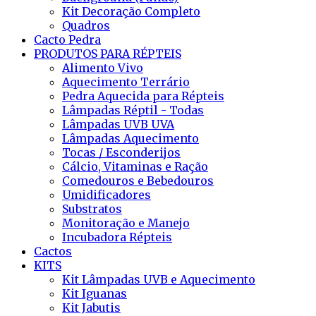
Kit Decoração Completo
Quadros
Cacto Pedra
PRODUTOS PARA RÉPTEIS
Alimento Vivo
Aquecimento Terrário
Pedra Aquecida para Répteis
Lâmpadas Réptil - Todas
Lâmpadas UVB UVA
Lâmpadas Aquecimento
Tocas / Esconderijos
Cálcio, Vitaminas e Ração
Comedouros e Bebedouros
Umidificadores
Substratos
Monitoração e Manejo
Incubadora Répteis
Cactos
KITS
Kit Lâmpadas UVB e Aquecimento
Kit Iguanas
Kit Jabutis