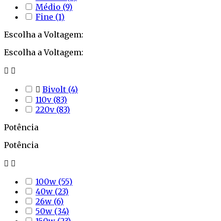
Médio
(9)
Fine
(1)
Escolha a Voltagem:
Escolha a Voltagem:



Bivolt
(4)
110v
(83)
220v
(83)
Potência
Potência


100w
(55)
40w
(23)
26w
(6)
50w
(34)