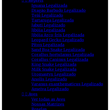


Répteis
Iguana Legalizada
Dragão Barbudo Legalizado
Teiú Legalizado
Tartaruga Legalizada
Jabuti Legalizado
Jibóia Legalizada
Jibóia Arco-Íris Legalizada
Leopard Gecko Legalizado
Píton Legalizada
Sand Boa Snake Legalizada
Corallus hortulanus Legalizada
Corallus Caninus Legalizada
King Snake Legalizada
Milk Snake Legalizada
Uromastyx Legalizado
Anolis Legalizado
Varanus exanthematicus Legalizado
Ameiva Legalizado


Aves
Ver todas as Aves
Nossas Matrizes
Roselas