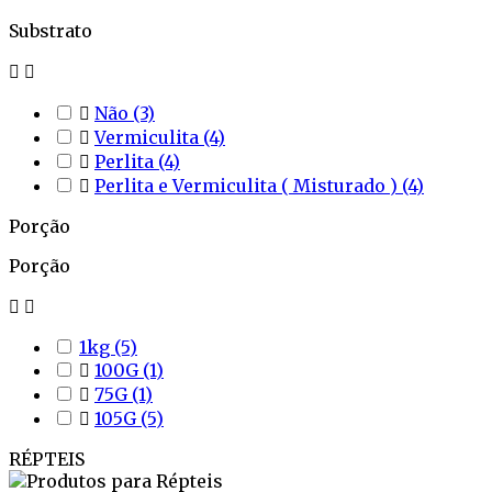
Substrato



Não
(3)

Vermiculita
(4)

Perlita
(4)

Perlita e Vermiculita ( Misturado )
(4)
Porção
Porção


1kg
(5)

100G
(1)

75G
(1)

105G
(5)
RÉPTEIS