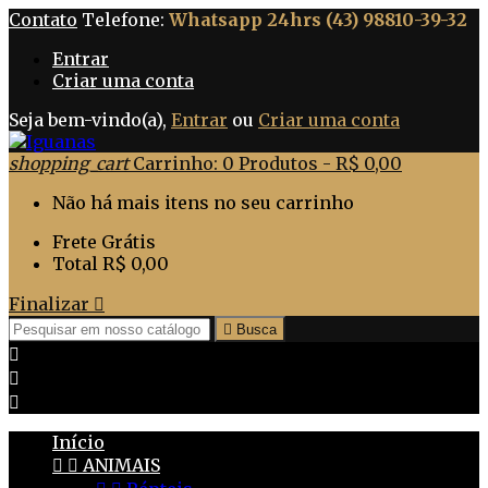
Contato
Telefone:
Whatsapp 24hrs (43) 98810-39-32
Entrar
Criar uma conta
Seja bem-vindo(a),
Entrar
ou
Criar uma conta
shopping_cart
Carrinho:
0
Produtos - R$ 0,00
Não há mais itens no seu carrinho
Frete
Grátis
Total
R$ 0,00
Finalizar


Busca



Início


ANIMAIS