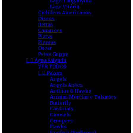
Lago Tanganyika
Lago Vitória
Ciclídeos Americanos
Discos
Bettas
Camarões
Platys
Plantas
Oscar
Peixe Guppy


Água Salgada
VER TODOS


Peixes
Angels
Angels Anões
Anthias & Hawks
Arraias Moréias e Tubarões
Butterfly
Cardinais
Damsels
Groupers
Hawks
Hogfish (Bodianus)