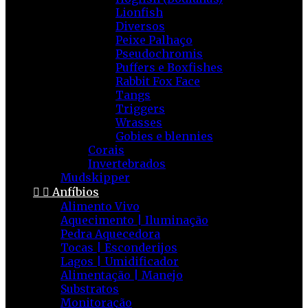
Lionfish
Diversos
Peixe Palhaço
Pseudochromis
Puffers e Boxfishes
Rabbit Fox Face
Tangs
Triggers
Wrasses
Gobies e blennies
Corais
Invertebrados
Mudskipper


Anfíbios
Alimento Vivo
Aquecimento | Iluminação
Pedra Aquecedora
Tocas | Esconderijos
Lagos | Umidificador
Alimentação | Manejo
Substratos
Monitoração