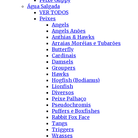
Peixe Guppy
Água Salgada
VER TODOS
Peixes
Angels
Angels Anões
Anthias & Hawks
Arraias Moréias e Tubarões
Butterfly
Cardinais
Damsels
Groupers
Hawks
Hogfish (Bodianus)
Lionfish
Diversos
Peixe Palhaço
Pseudochromis
Puffers e Boxfishes
Rabbit Fox Face
Tangs
Triggers
Wrasses