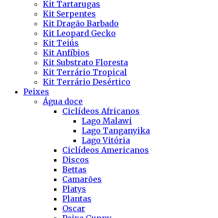
Kit Tartarugas
Kit Serpentes
Kit Dragão Barbado
Kit Leopard Gecko
Kit Teiús
Kit Anfíbios
Kit Substrato Floresta
Kit Terrário Tropical
Kit Terrário Desértico
Peixes
Água doce
Ciclídeos Africanos
Lago Malawi
Lago Tanganyika
Lago Vitória
Ciclídeos Americanos
Discos
Bettas
Camarões
Platys
Plantas
Oscar