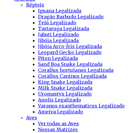
Répteis
Iguana Legalizada
Dragão Barbudo Legalizado
Teiú Legalizado
Tartaruga Legalizada
Jabuti Legalizado
Jibóia Legalizada
Jibóia Arco-Íris Legalizada
Leopard Gecko Legalizado
Píton Legalizada
Sand Boa Snake Legalizada
Corallus hortulanus Legalizada
Corallus Caninus Legalizada
King Snake Legalizada
Milk Snake Legalizada
Uromastyx Legalizado
Anolis Legalizado
Varanus exanthematicus Legalizado
Ameiva Legalizado
Aves
Ver todas as Aves
Nossas Matrizes