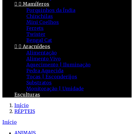


Mamíferos
Porquinhos da Índia
Chinchilas
Mini Coelhos
Ferrets
Twister
Bengal Cat


Aracnídeos
Alimentação
Alimento Vivo
Aquecimento | Iluminação
Pedra Aquecida
Tocas | Esconderijos
Substratos
Monitoração | Umidade
Esculturas
Início
RÉPTEIS
Início
ANIMAIS