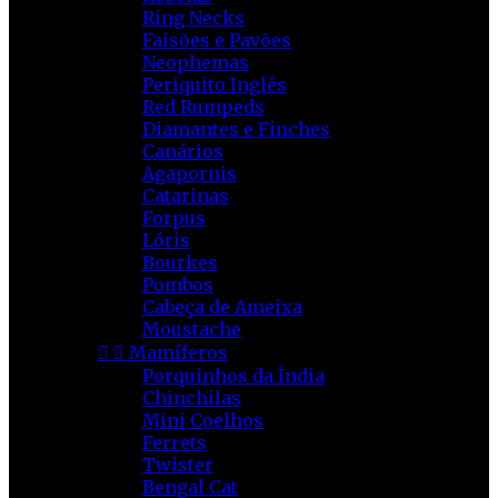
Ring Necks
Faisões e Pavões
Neophemas
Periquito Inglês
Red Rumpeds
Diamantes e Finches
Canários
Agapornis
Catarinas
Forpus
Lóris
Bourkes
Pombos
Cabeça de Ameixa
Moustache


Mamíferos
Porquinhos da Índia
Chinchilas
Mini Coelhos
Ferrets
Twister
Bengal Cat