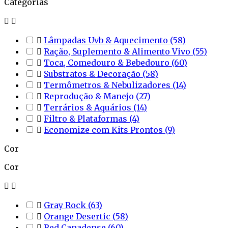
Categorias



Lâmpadas Uvb & Aquecimento
(58)

Ração, Suplemento & Alimento Vivo
(55)

Toca, Comedouro & Bebedouro
(60)

Substratos & Decoração
(58)

Termômetros & Nebulizadores
(14)

Reprodução & Manejo
(27)

Terrários & Aquários
(14)

Filtro & Plataformas
(4)

Economize com Kits Prontos
(9)
Cor
Cor



Gray Rock
(63)

Orange Desertic
(58)

Red Canadense
(60)