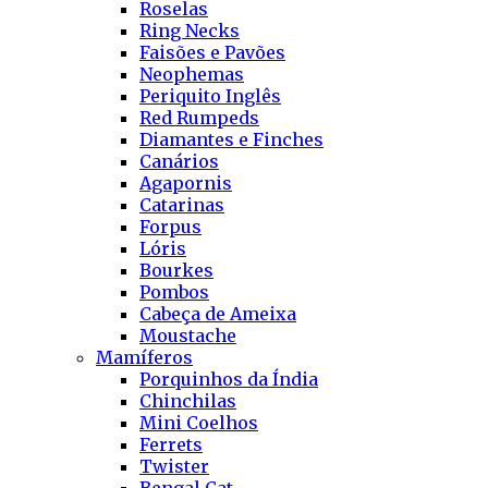
Roselas
Ring Necks
Faisões e Pavões
Neophemas
Periquito Inglês
Red Rumpeds
Diamantes e Finches
Canários
Agapornis
Catarinas
Forpus
Lóris
Bourkes
Pombos
Cabeça de Ameixa
Moustache
Mamíferos
Porquinhos da Índia
Chinchilas
Mini Coelhos
Ferrets
Twister