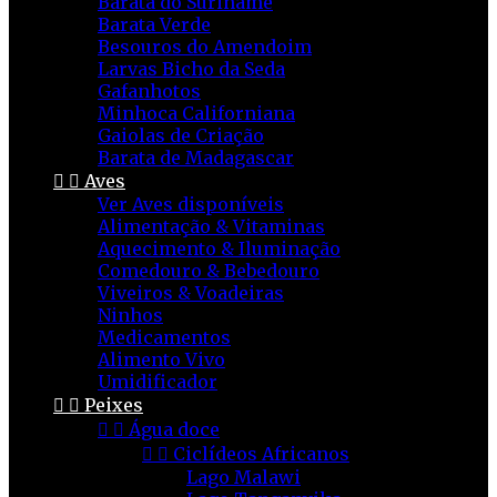
Barata do Suriname
Barata Verde
Besouros do Amendoim
Larvas Bicho da Seda
Gafanhotos
Minhoca Californiana
Gaiolas de Criação
Barata de Madagascar


Aves
Ver Aves disponíveis
Alimentação & Vitaminas
Aquecimento & Iluminação
Comedouro & Bebedouro
Viveiros & Voadeiras
Ninhos
Medicamentos
Alimento Vivo
Umidificador


Peixes


Água doce


Ciclídeos Africanos
Lago Malawi